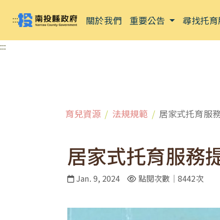
:::
關於我們
重要公告
尋找托育
:::
育兒資源
法規規範
居家式托育服
居家式托育服務
Jan. 9, 2024
點閱次數｜8442次