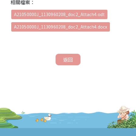
相關檔案：
A21050000J_1130960208_doc2_Attach4.odt
A21050000J_1130960208_doc2_Attach4.docx
返回