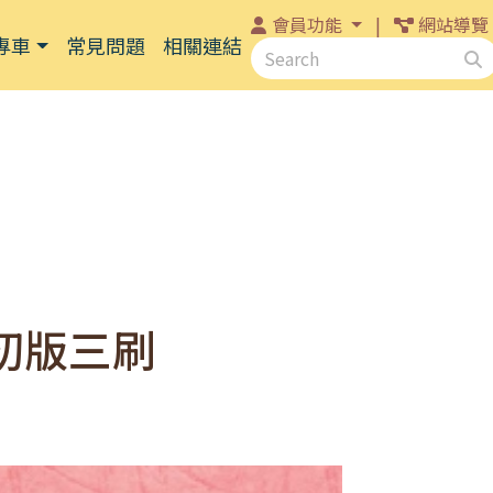
會員功能
|
網站導覽
專車
常見問題
相關連結
關
初版三刷