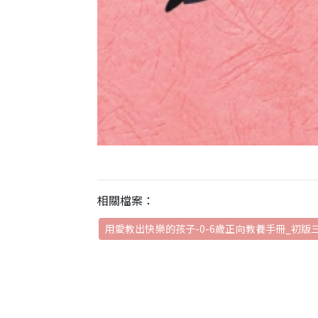
相關檔案：
用愛教出快樂的孩子-0-6歲正向教養手冊_初版三刷