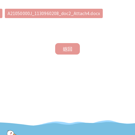
A21050000J_1130960208_doc2_Attach4.docx
返回